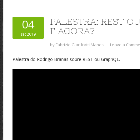
PALESTRA: REST O
04
E AGORA?
set 2019
by
Fabrizio Gianfratti Manes
⋅
Leave a Comme
Palestra do Rodrigo Branas sobre REST ou GraphQL.