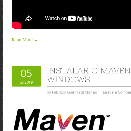
Read More →
INSTALAR O MAVEN
05
WINDOWS
jul 2019
by
Fabrizio Gianfratti Manes
⋅
Leave a Comme