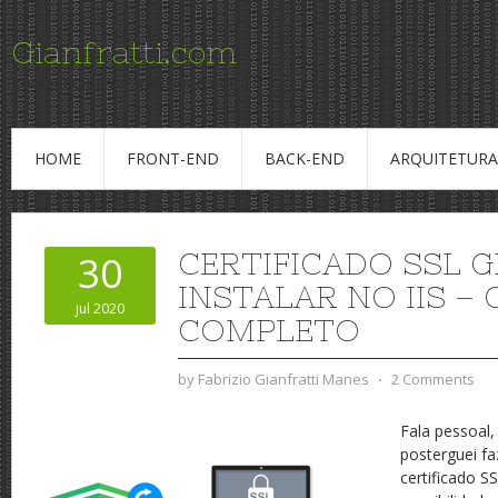
Gianfratti.com
Conteudo para Profissionais de TI
HOME
FRONT-END
BACK-END
ARQUITETURA
CERTIFICADO SSL G
30
INSTALAR NO IIS – 
jul 2020
COMPLETO
by
Fabrizio Gianfratti Manes
⋅
2 Comments
Fala pessoal
posterguei f
certificado 