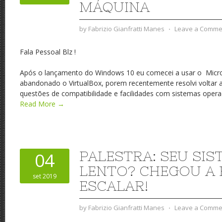
MÁQUINA
by
Fabrizio Gianfratti Manes
⋅
Leave a Comme
Fala Pessoal Blz !
Após o lançamento do Windows 10 eu comecei a usar o Micros
abandonado o VirtualBox, porem recentemente resolvi voltar a
questões de compatibilidade e facilidades com sistemas operac
Read More →
PALESTRA: SEU SIS
04
LENTO? CHEGOU A 
set 2019
ESCALAR!
by
Fabrizio Gianfratti Manes
⋅
Leave a Comme