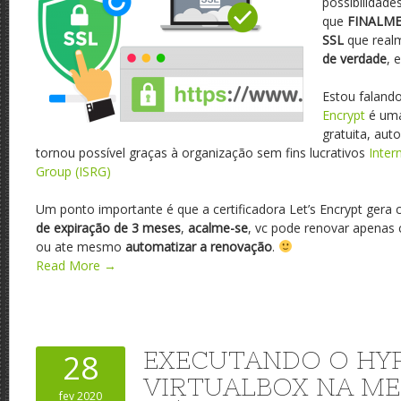
possibilidad
que
FINALM
SSL
que real
de verdade
, 
Estou falando
Encrypt
é uma
gratuita, aut
tornou possível graças à organização sem fins lucrativos
Inter
Group (ISRG)
Um ponto importante é que a certificadora Let’s Encrypt gera 
de expiração de 3 meses
,
acalme-se
, vc pode renovar apena
ou ate mesmo
automatizar a renovação
.
Read More →
EXECUTANDO O HYP
28
VIRTUALBOX NA M
fev 2020