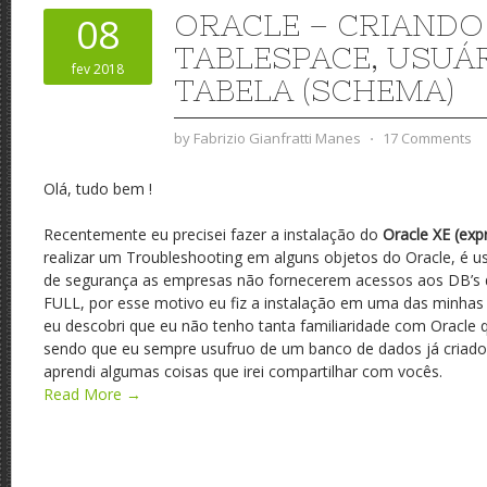
ORACLE – CRIANDO
08
TABLESPACE, USUÁR
fev 2018
TABELA (SCHEMA)
by
Fabrizio Gianfratti Manes
⋅
17 Comments
Olá, tudo bem !
Recentemente eu precisei fazer a instalação do
Oracle XE (expr
realizar um Troubleshooting em alguns objetos do Oracle, é us
de segurança as empresas não fornecerem acessos aos DB’s 
FULL, por esse motivo eu fiz a instalação em uma das minhas 
eu descobri que eu não tenho tanta familiaridade com Oracle
sendo que eu sempre usufruo de um banco de dados já criado, f
aprendi algumas coisas que irei compartilhar com vocês.
Read More →