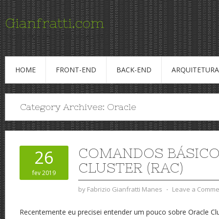
Gianfratti.com
Conteudo para Profissionais de TI
HOME
FRONT-END
BACK-END
ARQUITETURA
Category Archives:
Oracle
COMANDOS BÁSICO
26
CLUSTER (RAC)
fev 2019
by
Fabrizio Gianfratti Manes
⋅
Leave a Comme
Recentemente eu precisei entender um pouco sobre Oracle Clus