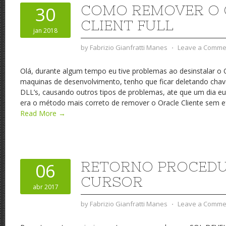
COMO REMOVER O 
30
CLIENT FULL
jan 2018
by
Fabrizio Gianfratti Manes
⋅
Leave a Comme
Olá, durante algum tempo eu tive problemas ao desinstalar o O
maquinas de desenvolvimento, tenho que ficar deletando chav
DLL’s, causando outros tipos de problemas, ate que um dia eu p
era o método mais correto de remover o Oracle Cliente sem efe
Read More →
RETORNO PROCED
06
CURSOR
abr 2017
by
Fabrizio Gianfratti Manes
⋅
Leave a Comme