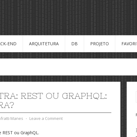
CK-END
ARQUITETURA
DB
PROJETO
FAVOR
TRA: REST OU GRAPHQL:
RA?
nfratti Manes
⋅
Leave a Comment
re REST ou GraphQL.