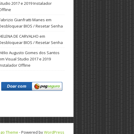
Studio 2017 e 2019 Instalador
Offline
Fabrizio Gianfratti Manes
em
Desbloquear BIOS / Resetar Senha
HELENA DE CARVALHO
em
Desbloquear BIOS / Resetar Senha
Hélio Augusto Gomes dos Santos
em
Visual Studio 2017 e 2019
Instalador Offline
ngo Theme
⋅ Powered by
WordPress