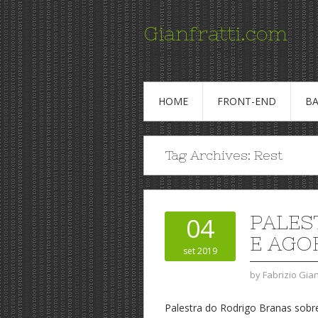
Gianfratti.com
Conteudo para Profissionais de TI
HOME
FRONT-END
BA
Tag Archives:
Rest
PALES
04
E AGO
set 2019
by
Fabrizio Gia
Palestra do Rodrigo Branas sob