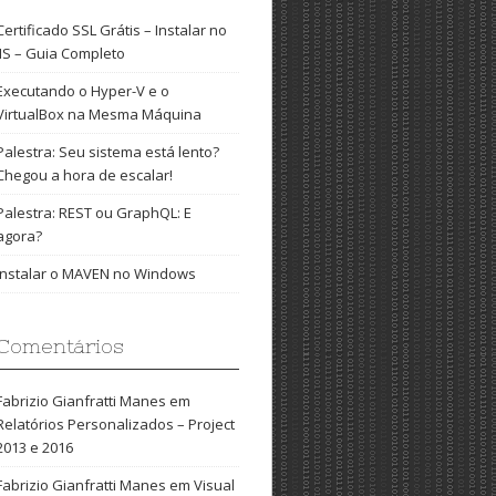
Certificado SSL Grátis – Instalar no
IIS – Guia Completo
Executando o Hyper-V e o
VirtualBox na Mesma Máquina
Palestra: Seu sistema está lento?
Chegou a hora de escalar!
Palestra: REST ou GraphQL: E
agora?
Instalar o MAVEN no Windows
Comentários
Fabrizio Gianfratti Manes
em
Relatórios Personalizados – Project
2013 e 2016
Fabrizio Gianfratti Manes
em
Visual