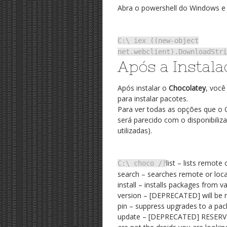
Abra o powershell do Windows e d
C:\ iex ((new-object
net.webclient).DownloadStri
Após a Instala
Após instalar o
Chocolatey
, você
para instalar pacotes.
Para ver todas as opções que o C
será parecido com o disponibiliz
utilizadas).
list – lists remote
C:\ choco /?
search – searches remote or local 
install – installs packages from v
version – [DEPRECATED] will be r
pin – suppress upgrades to a pa
update – [DEPRECATED] RESERVED 