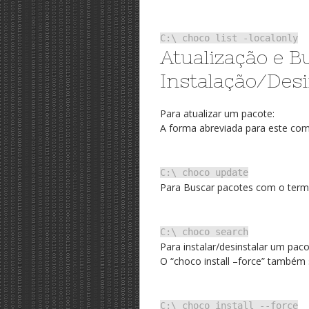
C:\ choco list -localonly
Atualização e B
Instalação/Des
Para atualizar um pacote:
A forma abreviada para este c
C:\ choco update
Para Buscar pacotes com o term
C:\ choco search
Para instalar/desinstalar um pac
O “choco install –force” também 
C:\ choco install --force