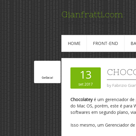
Gianfratti.com
Conteudo para Profissionais de TI
HOME
FRONT-END
BA
CHOCO
13
GetSocial
set 2017
by
Fabrizio Gia
Chocolatey
é um gerenciador de 
do Mac OS, porém, este é para Win
softwares em segundo plano, vi
Isso mesmo, um Gerenciador de