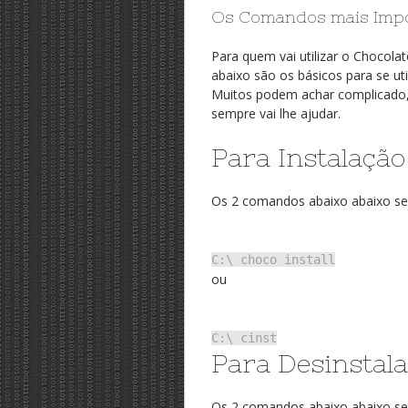
Os Comandos mais Imp
Para quem vai utilizar o Chocol
abaixo são os básicos para se uti
Muitos podem achar complicado, 
sempre vai lhe ajudar.
Para Instalação
Os 2 comandos abaixo abaixo ser
C:\ choco install
ou
C:\ cinst
Para Desinstal
Os 2 comandos abaixo abaixo se