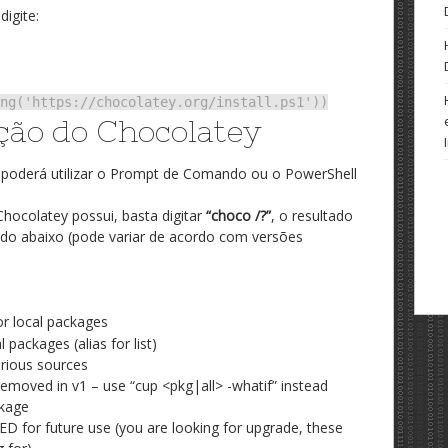
igite:
ng('https://chocolatey.org/install.ps1'))
ção do Chocolatey
 poderá utilizar o Prompt de Comando ou o PowerShell
hocolatey possui, basta digitar
“choco /?”
, o resultado
ado abaixo (pode variar de acordo com versões
 or local packages
packages (alias for list)
arious sources
emoved in v1 – use “cup <pkg|all> -whatif” instead
ckage
for future use (you are looking for upgrade, these