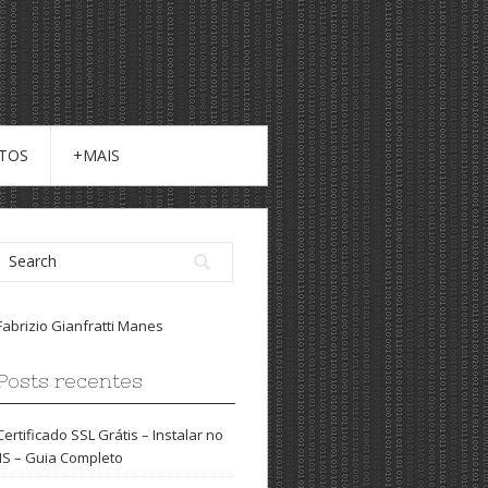
ITOS
+MAIS
Fabrizio Gianfratti Manes
Posts recentes
Certificado SSL Grátis – Instalar no
IIS – Guia Completo