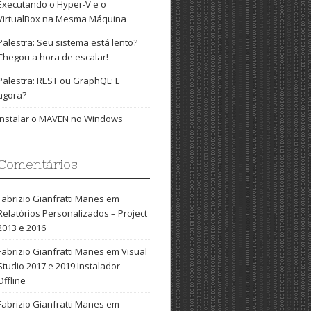
Executando o Hyper-V e o
VirtualBox na Mesma Máquina
Palestra: Seu sistema está lento?
Chegou a hora de escalar!
Palestra: REST ou GraphQL: E
agora?
Instalar o MAVEN no Windows
Comentários
Fabrizio Gianfratti Manes
em
Relatórios Personalizados – Project
2013 e 2016
Fabrizio Gianfratti Manes
em
Visual
Studio 2017 e 2019 Instalador
Offline
Fabrizio Gianfratti Manes
em