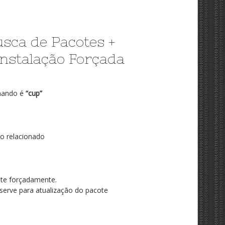
usca de Pacotes +
instalação Forçada
omando é
“cup”
o relacionado
ote forçadamente.
serve para atualização do pacote