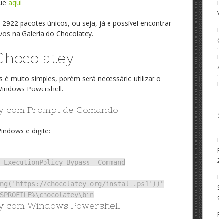
que
aqui
 2922 pacotes únicos, ou seja, já é possível encontrar
vos na Galeria do Chocolatey.
Chocolatey
 é muito simples, porém será necessário utilizar o
indows Powershell.
tey com Prompt de Comando
ndows e digite:
-ExecutionPolicy Bypass -Command
ng('https://chocolatey.org/install.ps1'))"
SPROFILE%\chocolatey\bin
tey com Windows Powershell