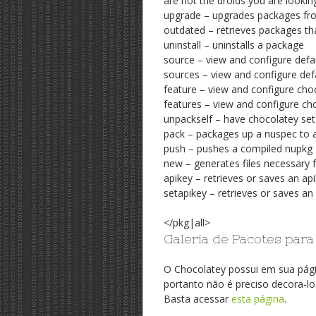
are not the droids you are lookin
upgrade – upgrades packages fr
outdated – retrieves packages tha
uninstall – uninstalls a package
source – view and configure defa
sources – view and configure defa
feature – view and configure cho
features – view and configure cho
unpackself – have chocolatey set 
pack – packages up a nuspec to 
push – pushes a compiled nupkg
new – generates files necessary 
apikey – retrieves or saves an api
setapikey – retrieves or saves an 
</pkg|all>
Galeria de Pacotes para
O Chocolatey possui em sua pági
portanto não é preciso decora-lo
Basta acessar
esta página
.