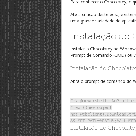
Para conhecer o Chocolatey, cli
Até a criação deste post, existem
uma grande variedade de aplicati
Instalação do 
Instalar o Chocolatey no Windows
Prompt de Comando (CMD) ou W
Instalação do Chocola
Abra o prompt de comando do Wi
C:\ @powershell -NoProfile 
"iex ((new-object
net.webclient).DownloadStri
&& SET PATH=%PATH%;%ALLUSER
Instalação do Chocola