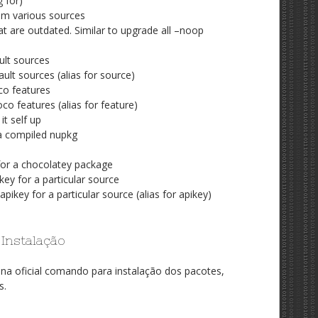
g for)
om various sources
t are outdated. Similar to upgrade all –noop
ult sources
ult sources (alias for source)
co features
co features (alias for feature)
it self up
a compiled nupkg
for a chocolatey package
key for a particular source
apikey for a particular source (alias for apikey)
 Instalação
na oficial comando para instalação dos pacotes,
s.