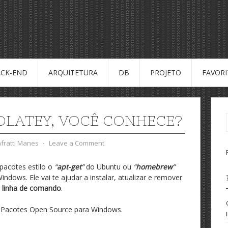
CK-END
ARQUITETURA
DB
PROJETO
FAVOR
LATEY, VOCÊ CONHECE?
nfratti Manes
⋅
Leave a Comment
pacotes estilo o
“
apt-get
”
do Ubuntu ou
“
homebrew
”
dows. Ele vai te ajudar a instalar, atualizar e remover
a
linha de comando
.
 Pacotes Open Source para Windows.