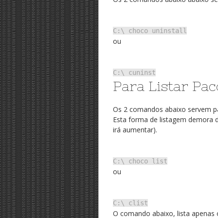
C:\ choco uninstall
ou
C:\ cuninst
Para Listar Pac
Os 2 comandos abaixo servem para
Esta forma de listagem demora d
irá aumentar).
C:\ choco list
ou
C:\ clist
O comando abaixo, lista apenas 