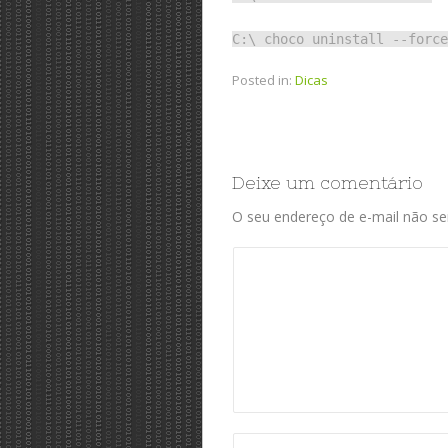
C:\ choco uninstall --force
Posted in:
Dicas
Deixe um comentário
O seu endereço de e-mail não ser