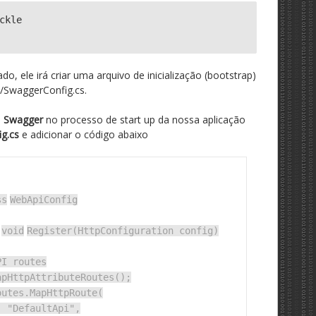
ckle

ado, ele irá criar uma arquivo de inicialização (bootstrap)
t/SwaggerConfig.cs.
o
Swagger
no processo de start up da nossa aplicação
g.cs
e adicionar o código abaixo
ss
WebApiConfig
void
Register(HttpConfiguration config)
PI routes
apHttpAttributeRoutes();
outes.MapHttpRoute(
:
"DefaultApi"
,