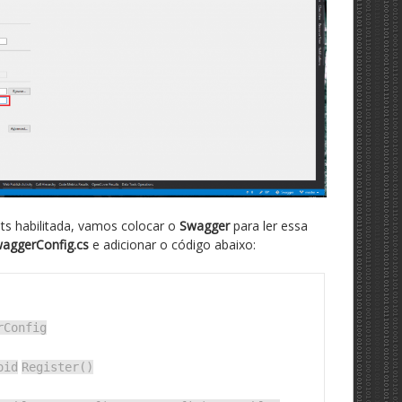
 habilitada, vamos colocar o
Swagger
para ler essa
aggerConfig.cs
e adicionar o código abaixo:
rConfig
oid
Register()