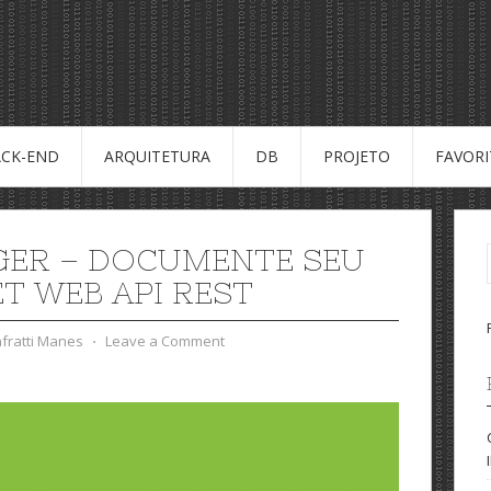
CK-END
ARQUITETURA
DB
PROJETO
FAVOR
ER – DOCUMENTE SEU
ET WEB API REST
nfratti Manes
⋅
Leave a Comment