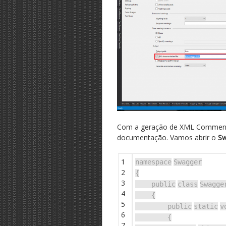
Com a geração de XML Comments
documentação. Vamos abrir o
Sw
1
namespace
Swagger
2
{
3
public
class
Swagge
4
{
5
public
static
v
6
{
7