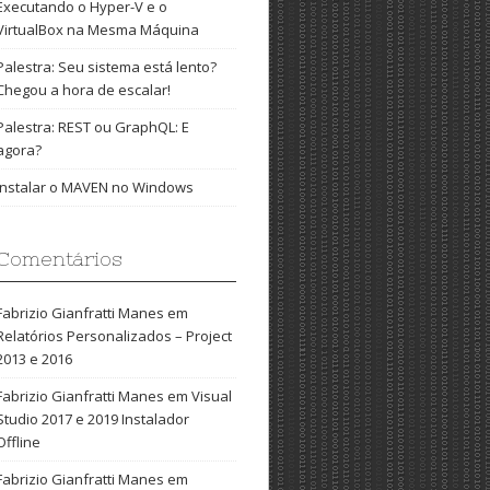
Executando o Hyper-V e o
VirtualBox na Mesma Máquina
Palestra: Seu sistema está lento?
Chegou a hora de escalar!
Palestra: REST ou GraphQL: E
agora?
Instalar o MAVEN no Windows
Comentários
Fabrizio Gianfratti Manes
em
Relatórios Personalizados – Project
2013 e 2016
Fabrizio Gianfratti Manes
em
Visual
Studio 2017 e 2019 Instalador
Offline
Fabrizio Gianfratti Manes
em