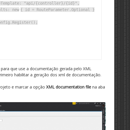
eTemplate:
"api/{controller}/{id}"
,
ults:
new
{ id = RouteParameter.Optional }
onfig.Register();
para que use a documentação gerada pelo XML
imeiro habilitar a geração dos xml de documentação.
rojeto e marcar a opção
XML documentation file
na aba