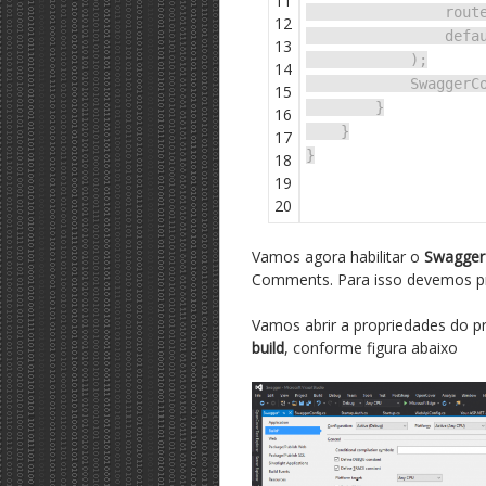
11
rout
12
defa
13
);
14
SwaggerC
15
}
16
}
17
}
18
19
20
Vamos agora habilitar o
Swagger
Comments. Para isso devemos pr
Vamos abrir a propriedades do p
build
, conforme figura abaixo