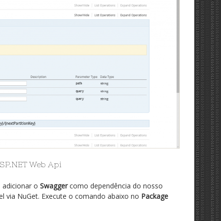
ASP.NET Web Api
 adicionar o
Swagger
como dependência do nosso
el via NuGet. Execute o comando abaixo no
Package