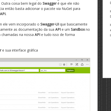
Outra coisa bem legal do
Swagger
é que ele não
a então basta adicionar o pacote via NuGet para
API.
m ele vem incorporado o
Swagger-UI
que basicamente
icamente as documentação da sua
API
e um
Sandbox
no
 a chamadas na nossa
API
e tudo isso de forma
r
e sua interface gráfica