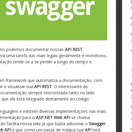
 como podemos documentar nossas
API REST
.
erá uma tarefa das mais legais geralmente é monótono,
tação tende-se a se perder a longo do tempo e
é um framework que automatiza a documentação, com
r e visualizar sua
API REST
. O interessante do
documentação sempre sincronizada tanto no lado
á que ele está integrado diretamente ao código.
inguagem e existem diversas implementações nas mais
plementação para o
ASP.NET Web API
se chama
o facilita nossa vida já que basta adicionar o
Swagger
b API
e que como um passe de mágica sua
API
terá