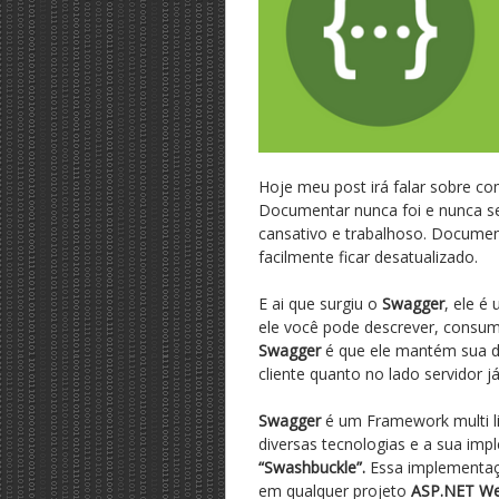
Hoje meu post irá falar sobre
Documentar nunca foi e nunca s
cansativo e trabalhoso. Documen
facilmente ficar desatualizado.
E ai que surgiu o
Swagger
, ele 
ele você pode descrever, consumi
Swagger
é que ele mantém sua 
cliente quanto no lado servidor j
Swagger
é um Framework multi l
diversas tecnologias e a sua im
“Swashbuckle”.
Essa implementaçã
em qualquer projeto
ASP.NET We