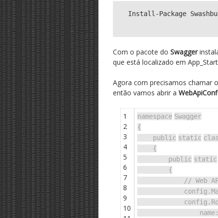
Install-Package Swashbu
Com o pacote do
Swagger
instal
que está localizado em App_Star
Agora com precisamos chamar 
então vamos abrir a
WebApiConfi
1
namespace
Swagger
2
{
3
public
static
cla
4
{
5
public
static
6
{
7
// Web A
8
config.M
9
config.R
10
name