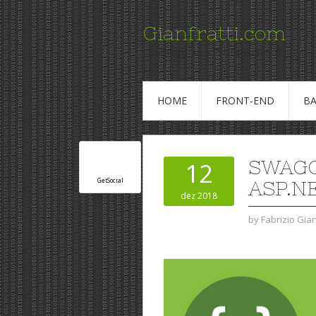
Gianfratti.com
Conteudo para Profissionais de TI
HOME
FRONT-END
BA
SWAGG
12
GetSocial
ASP.N
dez 2018
by
Fabrizio Gia