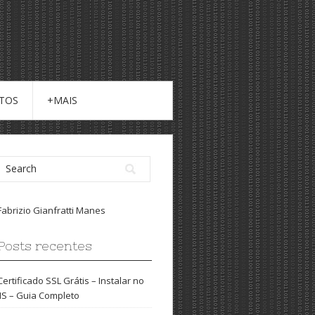
ITOS
+MAIS
Fabrizio Gianfratti Manes
Posts recentes
Certificado SSL Grátis – Instalar no
IIS – Guia Completo